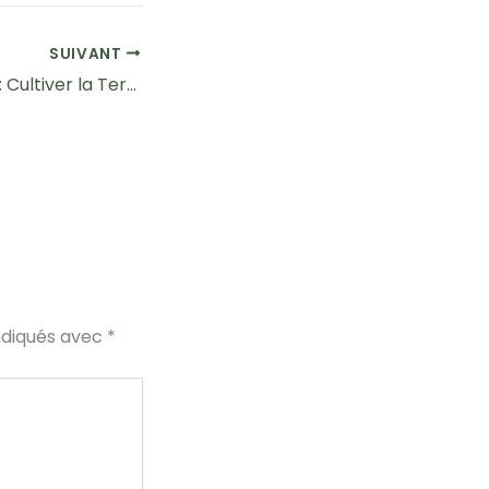
SUIVANT
La Permaculture : Cultiver la Terre, Régénérer l’Avenir
ndiqués avec
*