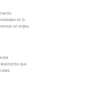
ements
 maladies et à
devenue un enjeu
cité.
résistante aux
cales.