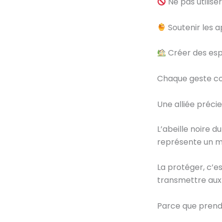
Ne pas utiliser
Soutenir les a
Créer des espa
Chaque geste com
Une alliée précie
L’abeille noire 
représente un mai
La protéger, c’es
transmettre aux g
Parce que prendre