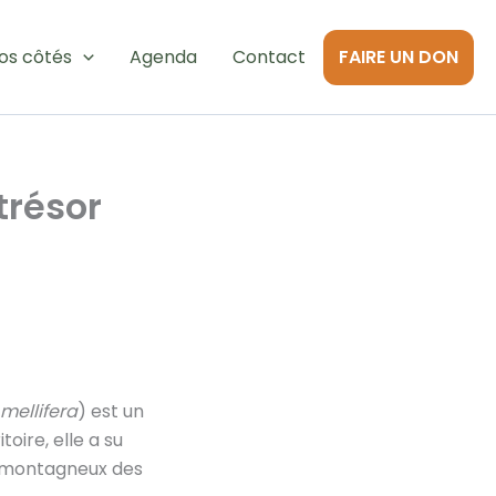
os côtés
Agenda
Contact
FAIRE UN DON
trésor
 mellifera
) est un
oire, elle a su
fs montagneux des