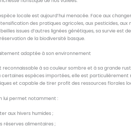
richesse floristique de nos vallées.
 espèce locale est aujourd’hui menacée. Face aux chang
intensification des pratiques agricoles, aux pesticides, aux
abeilles issues d’autres lignées génétiques, sa survie est 
réservation de la biodiversité basque.
faitement adaptée à son environnement
st reconnaissable à sa couleur sombre et à sa grande rusti
certaines espèces importées, elle est particulièrement 
iques et capable de tirer profit des ressources florales lo
n lui permet notamment :
ter aux hivers humides ;
s réserves alimentaires ;