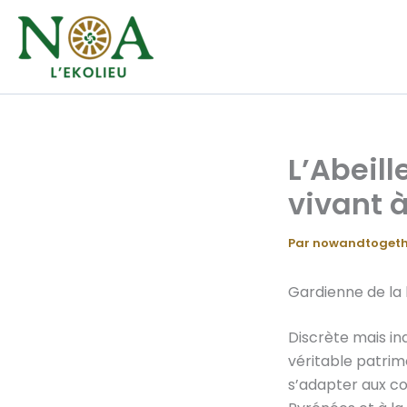
Aller
au
contenu
L’Abeill
vivant 
Par
nowandtogeth
Gardienne de la 
Discrète mais ind
véritable patrimo
s’adapter aux co