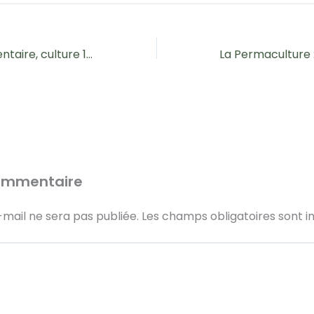
Autonomie alimentaire, culture 100% naturelle et production locale : le triptyque essentiel pour demain
commentaire
mail ne sera pas publiée.
Les champs obligatoires sont i