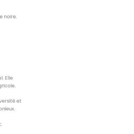
e noire.
. Elle
ricole.
versité et
onieux.
.