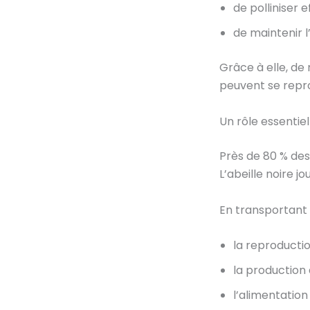
de polliniser e
de maintenir l
Grâce à elle, de
peuvent se repro
Un rôle essentiel
Près de 80 % des 
L’abeille noire j
En transportant l
la reproducti
la production d
l’alimentatio