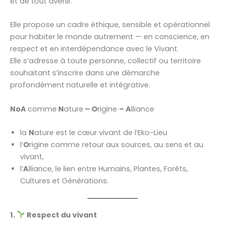
et de tout avenir.
Elle propose un cadre éthique, sensible et opérationnel
pour habiter le monde autrement — en conscience, en
respect et en interdépendance avec le Vivant.
Elle s’adresse à toute personne, collectif ou territoire
souhaitant s’inscrire dans une démarche
profondément naturelle et intégrative.
NoA
comme
N
ature
– O
rigine
– A
lliance
la
N
ature est le cœur vivant de l’Eko-Lieu
l’
O
rigine comme retour aux sources, au sens et au
vivant,
l’
A
lliance, le lien entre Humains, Plantes, Forêts,
Cultures et Générations.
1.
Respect du vivant